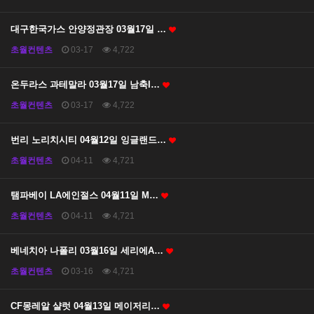
대구한국가스 안양정관장 03월17일 …
초월컨텐츠
03-17
4,722
온두라스 과테말라 03월17일 남축I…
초월컨텐츠
03-17
4,722
번리 노리치시티 04월12일 잉글랜드…
초월컨텐츠
04-11
4,721
탬파베이 LA에인절스 04월11일 M…
초월컨텐츠
04-11
4,721
베네치아 나폴리 03월16일 세리에A…
초월컨텐츠
03-16
4,721
CF몽레알 샬럿 04월13일 메이저리…