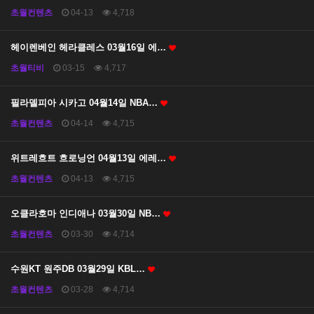
초월컨텐츠
04-13
4,718
헤이렌베인 헤라클레스 03월16일 에…
초월티비
03-15
4,717
필라델피아 시카고 04월14일 NBA…
초월컨텐츠
04-14
4,715
위트레흐트 흐로닝언 04월13일 에레…
초월컨텐츠
04-13
4,715
오클라호마 인디애나 03월30일 NB…
초월컨텐츠
03-30
4,714
수원KT 원주DB 03월29일 KBL…
초월컨텐츠
03-28
4,714