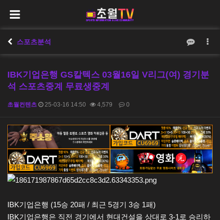
스포츠분석
IBK기업은행 GS칼텍스 03월16일 V리그(여) 경기분
석 스포츠중계 무료생중계
초월컨텐츠
25-03-16 14:50
4,579
0
본문
IBK기업은행 (15승 20패 / 최근 5경기 3승 1패)
IBK기업은행은 직전 경기에서 현대건설을 상대로 3-1로 승리하