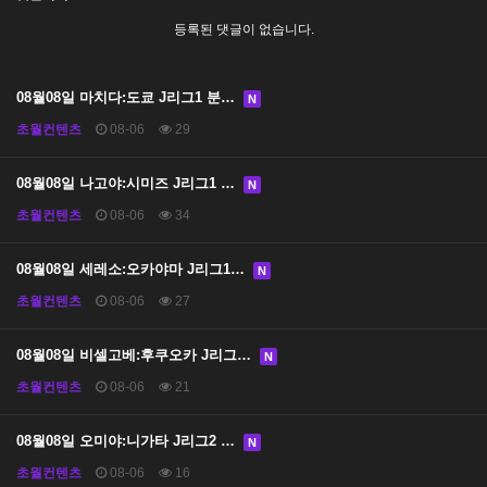
등록된 댓글이 없습니다.
08월08일 마치다:도쿄 J리그1 분…
N
초월컨텐츠
08-06
29
08월08일 나고야:시미즈 J리그1 …
N
초월컨텐츠
08-06
34
08월08일 세레소:오카야마 J리그1…
N
초월컨텐츠
08-06
27
08월08일 비셀고베:후쿠오카 J리그…
N
초월컨텐츠
08-06
21
08월08일 오미야:니가타 J리그2 …
N
초월컨텐츠
08-06
16