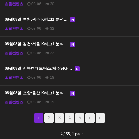
초월컨텐츠
08-06
20
08월08일 부천:광주 K리그1 분석…
N
초월컨텐츠
08-06
32
08월08일 김천:서울 K리그1 분석…
N
초월컨텐츠
08-06
22
08월08일 전북현대모터스:제주SKF…
N
초월컨텐츠
08-06
18
08월08일 포항:울산 K리그1 분석…
N
초월컨텐츠
08-06
19
2
3
4
5
1
all 4,155,
1 page