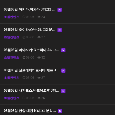
08월08일 아키타:이와타 J리그2 …
N
초월컨텐츠
08-06
23
08월08일 오이타:쇼난 J리그2 분…
N
초월컨텐츠
08-06
27
08월08일 미야자키:요코하마 J리그…
N
초월컨텐츠
08-06
32
08월08일 산프레체히로시마:제프 J…
N
초월컨텐츠
08-06
27
08월08일 사간도스:반포레고후 J리…
N
초월컨텐츠
08-06
26
08월08일 안양:대전 K리그1 분석…
N