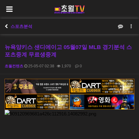
스포츠분석
뉴욕양키스 샌디에이고 05월07일 MLB 경기분석 스
포츠중계 무료생중계
초월컨텐츠
25-05-07 02:38
1,970
0
본문