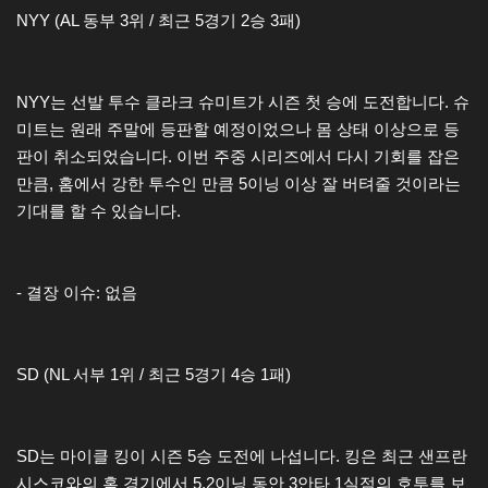
NYY (AL 동부 3위 / 최근 5경기 2승 3패)
NYY는 선발 투수 클라크 슈미트가 시즌 첫 승에 도전합니다. 슈
미트는 원래 주말에 등판할 예정이었으나 몸 상태 이상으로 등
판이 취소되었습니다. 이번 주중 시리즈에서 다시 기회를 잡은
만큼, 홈에서 강한 투수인 만큼 5이닝 이상 잘 버텨줄 것이라는
기대를 할 수 있습니다.
- 결장 이슈: 없음
SD (NL 서부 1위 / 최근 5경기 4승 1패)
SD는 마이클 킹이 시즌 5승 도전에 나섭니다. 킹은 최근 샌프란
시스코와의 홈 경기에서 5.2이닝 동안 3안타 1실점의 호투를 보