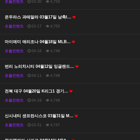
초월컨텐츠
03-30
4,750
온두라스 과테말라 03월17일 남축I…
초월컨텐츠
03-17
4,750
마이애미 애리조나 04월18일 MLB…
초월컨텐츠
04-18
4,749
번리 노리치시티 04월12일 잉글랜드…
초월컨텐츠
04-11
4,748
전북 대구 04월20일 K리그1 경기…
초월컨텐츠
04-19
4,748
신시내티 샌프란시스코 03월31일 M…
초월컨텐츠
03-31
4,747