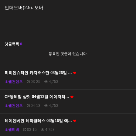
언더오버(2.5): 오버
댓글목록
0
등록된 댓글이 없습니다.
리히텐슈타인 카자흐스탄 03월26일 …
초월컨텐츠
03-25
4,753
CF몽레알 샬럿 04월13일 메이저리…
초월컨텐츠
04-13
4,753
헤이렌베인 헤라클레스 03월16일 에…
초월티비
03-15
4,753