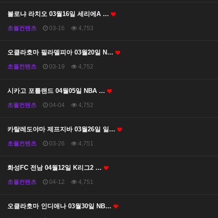
볼로냐 라치오 03월16일 세리에A …
초월컨텐츠
03-16
4,753
오클라호마 필라델피아 03월20일 N…
초월컨텐츠
03-19
4,752
시카고 포틀랜드 04월05일 NBA …
초월컨텐츠
04-04
4,752
카탈레도야마 제프지바 03월26일 일…
초월컨텐츠
03-26
4,751
화성FC 전남 04월12일 K리그2 …
초월컨텐츠
04-12
4,751
오클라호마 인디애나 03월30일 NB…