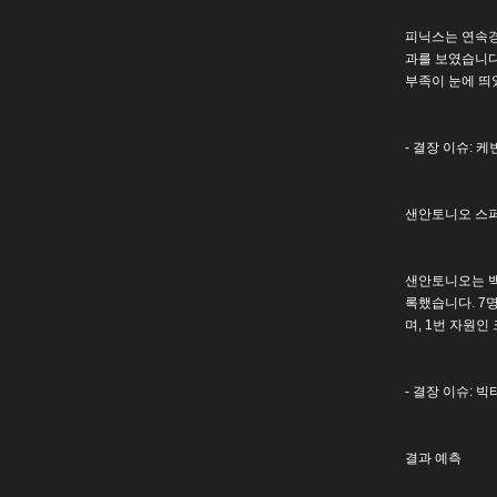
피닉스는 연속경기
과를 보였습니다
부족이 눈에 띄
- 결장 이슈: 케빈
샌안토니오 스퍼스 
샌안토니오는 백투
록했습니다. 7
며, 1번 자원
- 결장 이슈: 빅
결과 예측