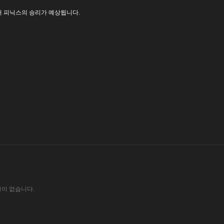
서 피닉스의 승리가 예상됩니다.
이 없습니다.