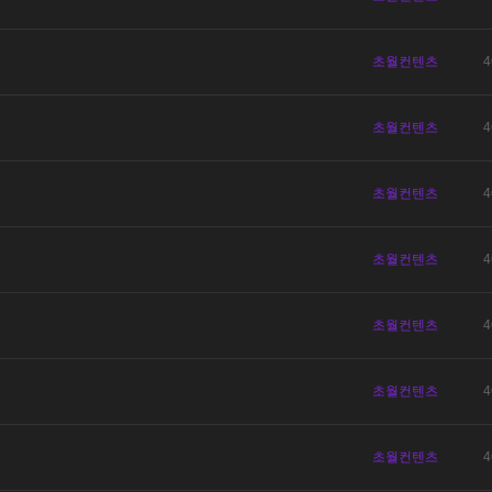
초월컨텐츠
4
초월컨텐츠
4
초월컨텐츠
4
초월컨텐츠
4
초월컨텐츠
4
초월컨텐츠
4
초월컨텐츠
4