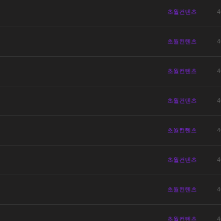
초월컨텐츠
4
초월컨텐츠
4
초월컨텐츠
4
초월컨텐츠
4
초월컨텐츠
4
초월컨텐츠
4
초월컨텐츠
4
초월컨텐츠
4