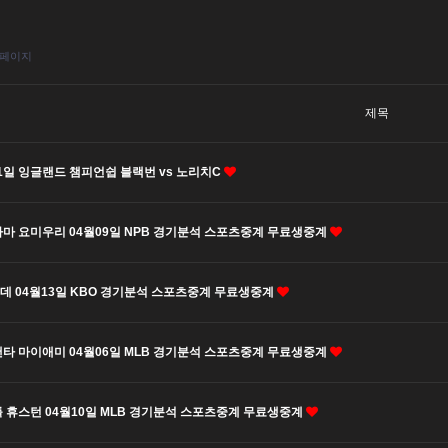
 페이지
제목
01일 잉글랜드 챔피언쉽 블랙번 vs 노리치C
마 요미우리 04월09일 NPB 경기분석 스포츠중계 무료생중계
롯데 04월13일 KBO 경기분석 스포츠중계 무료생중계
타 마이애미 04월06일 MLB 경기분석 스포츠중계 무료생중계
 휴스턴 04월10일 MLB 경기분석 스포츠중계 무료생중계