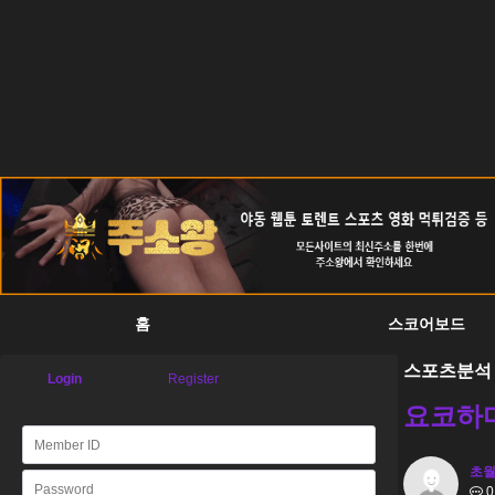
홈
스코어보드
스포츠분석
Login
Register
요코하마
초
0