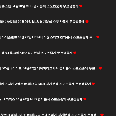
 휴스턴 04월10일 MLB 경기분석 스포츠중계 무료생중계
타 마이애미 04월06일 MLB 경기분석 스포츠중계 무료생중계
 아이슬란드 03월21일 UEFA네이션스리그 경기분석 스포츠중계 무…
키움 04월13일 KBO 경기분석 스포츠중계 무료생중계
 DC유나이티드 04월07일 메이저리그사커 경기분석 스포츠중계 무료…
이고 시카고컵스 04월15일 MLB 경기분석 스포츠중계 무료생중계
 LA다저스 04월20일 MLB 경기분석 스포츠중계 무료생중계
부르크 라이프치히 04월12일 분데스리가 경기분석 스포츠중계 무료생…