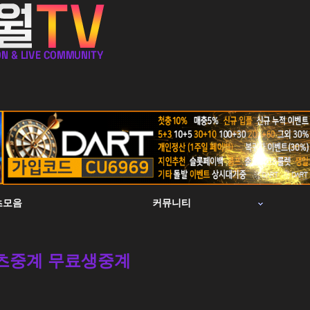
츠모음
커뮤니티
하위분류
포츠중계 무료생중계