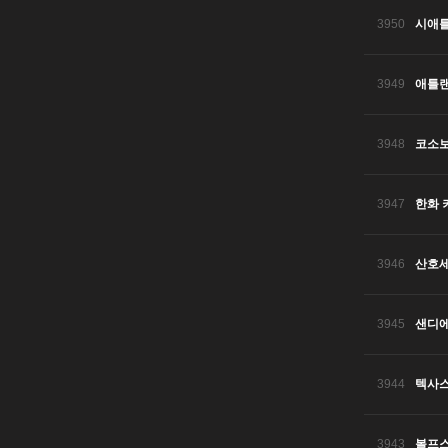
3950
시애틀
3949
애틀랜
3948
코소보
3947
한화 
3946
산호세
3945
샌디에
3944
텍사스
3943
볼프스