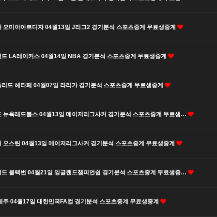
 오미야아르디자 04월13일 J리그2 경기분석 스포츠중계 무료생중계
드 LA레이커스 04월14일 NBA 경기분석 스포츠중계 무료생중계
리드 헤타페 04월07일 라리가 경기분석 스포츠중계 무료생중계
 뉴욕레드불스 04월13일 메이저리그사커 경기분석 스포츠중계 무료생…
 오스틴 04월13일 메이저리그사커 경기분석 스포츠중계 무료생중계
드 블랙번 04월21일 잉글랜드챔피언쉽 경기분석 스포츠중계 무료생중…
제주 04월17일 대한민국FA컵 경기분석 스포츠중계 무료생중계