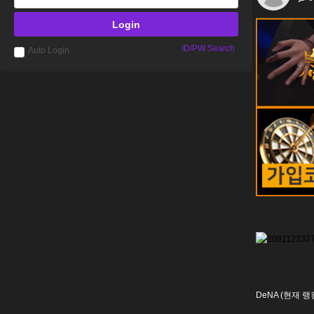
ID/PW Search
Auto Login
DeNA (현재 랭