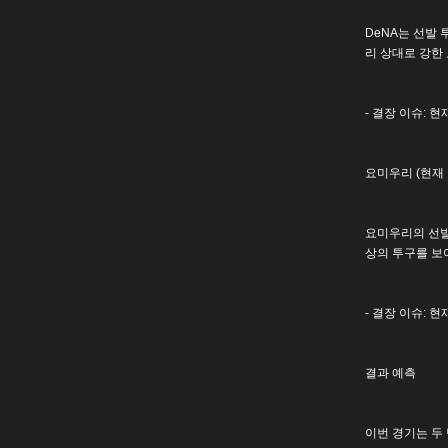
DeNA는 선발
리 상대로 강한
- 결장 이슈: 
요미우리 (현재 
요미우리의 선발
상의 투구를 보
- 결장 이슈: 
결과 예측
이번 경기는 두