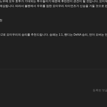
이노우에 모두 호투가 기대되는 투수들이기 때문에 후반전이 관건이 될 것입니다. 요미우
 예상됩니다. 따라서 불펜에서 우위를 점한 요미우리 자이언츠가 신승을 거둘 것으로 
추천
:2로 요미우리의 승리를 추천드립니다. 승패는 1:1, 핸디는 DeNA 승리, 언더 오버는
등록된 댓글