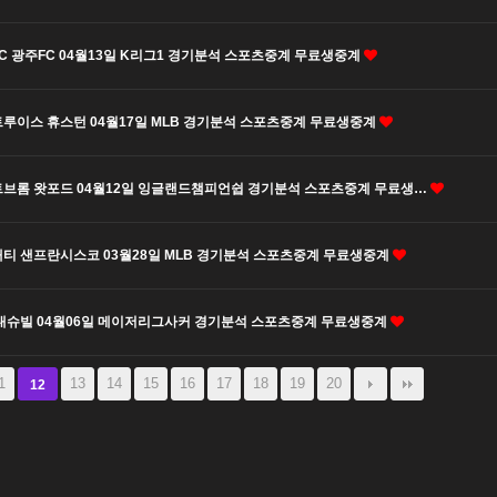
C 광주FC 04월13일 K리그1 경기분석 스포츠중계 무료생중계
루이스 휴스턴 04월17일 MLB 경기분석 스포츠중계 무료생중계
브롬 왓포드 04월12일 잉글랜드챔피언쉽 경기분석 스포츠중계 무료생…
티 샌프란시스코 03월28일 MLB 경기분석 스포츠중계 무료생중계
내슈빌 04월06일 메이저리그사커 경기분석 스포츠중계 무료생중계
1
13
14
15
16
17
18
19
20
12