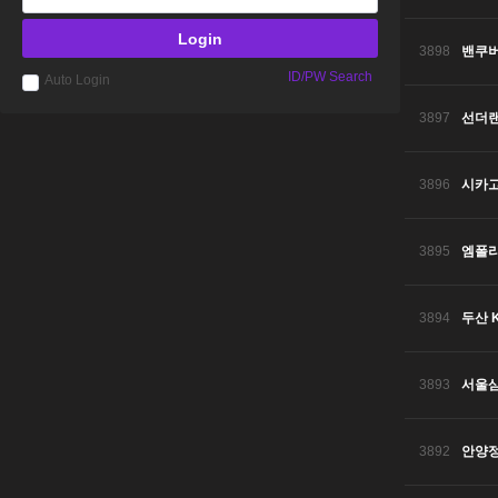
3898
밴쿠버
ID/PW Search
Auto Login
3897
선더랜
3896
시카고
3895
엠폴리
3894
두산 
3893
서울삼
3892
안양정