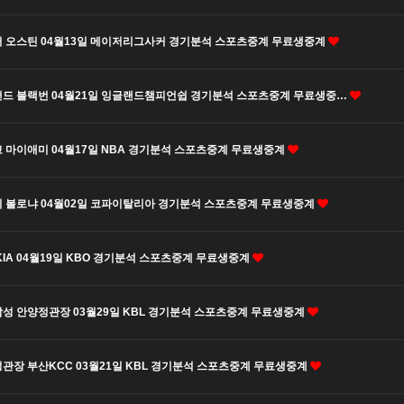
 오스틴 04월13일 메이저리그사커 경기분석 스포츠중계 무료생중계
드 블랙번 04월21일 잉글랜드챔피언쉽 경기분석 스포츠중계 무료생중…
 마이애미 04월17일 NBA 경기분석 스포츠중계 무료생중계
 볼로냐 04월02일 코파이탈리아 경기분석 스포츠중계 무료생중계
KIA 04월19일 KBO 경기분석 스포츠중계 무료생중계
성 안양정관장 03월29일 KBL 경기분석 스포츠중계 무료생중계
관장 부산KCC 03월21일 KBL 경기분석 스포츠중계 무료생중계