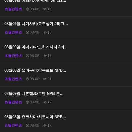
08월09일 이와키:이마바리 J리그2…
초월컨텐츠
08-08
16
08월09일 나가사키:교토상가 J리그…
초월컨텐츠
08-08
16
08월09일 야마가타:도치기시티 J리…
초월컨텐츠
08-08
18
08월08일 요미우리:야쿠르트 NPB…
초월컨텐츠
08-08
21
08월09일 니혼햄:라쿠텐 NPB 분…
초월컨텐츠
08-08
19
08월08일 요코하마:히로시마 NPB…
초월컨텐츠
08-08
17