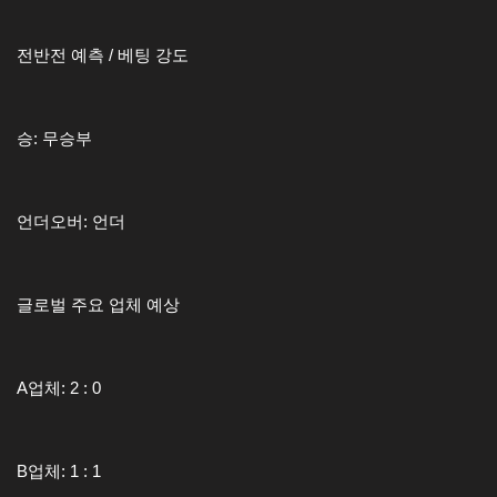
전반전 예측 / 베팅 강도
승: 무승부
언더오버: 언더
글로벌 주요 업체 예상
A업체: 2 : 0
B업체: 1 : 1