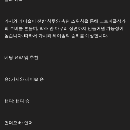
가시와 레이솔이 전방 침투와 측면 스위칭을 통해 교토퍼플상가
의 수비를 흔들며, 박스 안 마무리 장면까지 만들어낼 가능성이
높습니다. 따라서 가시와 레이솔의 승리를 예상합니다.
베팅 요약 및 추천
승: 가시와 레이솔 승
핸디: 핸디 승
언더오버: 언더