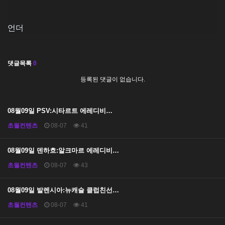
언더
댓글목록
0
등록된 댓글이 없습니다.
08월09일 PSV:시타르트 에레디비…
초월컨텐츠
08-07
41
08월09일 덴하흐:알크마르 에레디비…
초월컨텐츠
08-07
43
08월09일 발렌시아:뉴캐슬 클럽친선…
초월컨텐츠
08-07
41