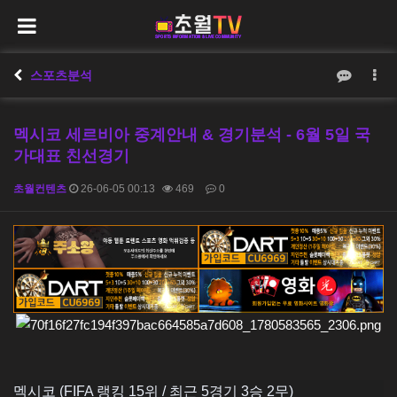
스포츠분석
멕시코 세르비아 중계안내 & 경기분석 - 6월 5일 국
가대표 친선경기
초월컨텐츠
26-06-05 00:13
469
0
본문
멕시코 (FIFA 랭킹 15위 / 최근 5경기 3승 2무)