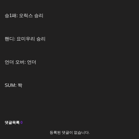
승1패: 오릭스 승리
핸디: 요미우리 승리
언더 오버: 언더
SUM: 짝
댓글목록
0
등록된 댓글이 없습니다.