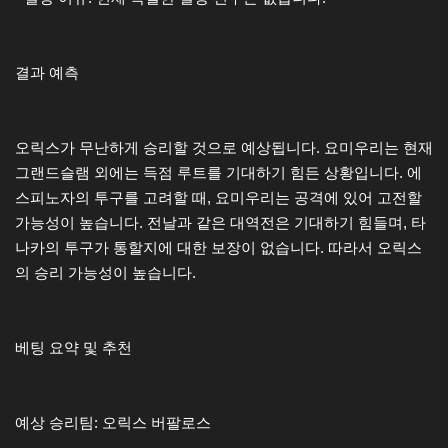
결과 예측
오릭스가 무난하게 승리할 것으로 예상됩니다. 요미우리는 현재
그랜드슬램 외에는 득점 루트를 기대하기 힘든 상황입니다. 에
스피노자의 투구를 고려할 때, 요미우리는 공격에 있어 고전할
가능성이 높습니다. 전날과 같은 대역전은 기대하기 힘들며, 타
나카의 투구가 통할지에 대한 보장이 없습니다. 따라서 오릭스
의 승리 가능성이 높습니다.
베팅 요약 및 추천
예상 승리팀: 오릭스 버팔로스