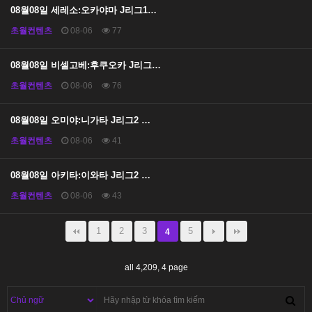
08월08일 세레소:오카야마 J리그1…
초월컨텐츠
08-06
77
08월08일 비셀고베:후쿠오카 J리그…
초월컨텐츠
08-06
76
08월08일 오미야:니가타 J리그2 …
초월컨텐츠
08-06
41
08월08일 아키타:이와타 J리그2 …
초월컨텐츠
08-06
43
1
2
3
5
4
all 4,209,
4 page