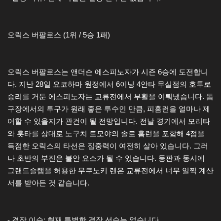
오릭스 버팔로스 (1위 / 5승 1패)
오릭스 버팔로스는 앤더슨 에스피노자가 시즌 6승에 도전합니
다. 지난 28일 요코하마 원정에서 6이닝 4안타 무실점의 호투로
승리를 거둔 에스피노자는 교류전에서 부활을 이뤄냈습니다. 돔
구장에서의 투구가 원래 좋은 투수인 만큼, 피홈런을 얼마나 제
어할 수 있을지가 관건이 될 전망입니다. 전날 경기에서 모리타
와 홋타를 상대로 노구치 토모야의 솔로 홈런을 포함해 4점을
득점한 오릭스의 타선은 집중력이 여전히 살아 있습니다. 그러
나 초반의 부진은 불안 요소가 될 수 있습니다. 등판과 동시에
그랜드슬램을 허용한 무쿠노키 렌은 교류전에서 너무 일찍 계산
서를 받아든 것 같습니다.
- 결장 이슈: 현재 특별한 결장 선수는 없습니다.