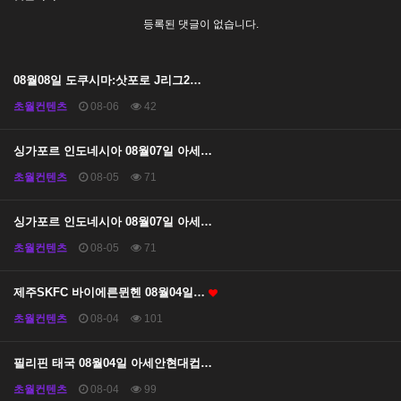
등록된 댓글이 없습니다.
08월08일 도쿠시마:삿포로 J리그2…
초월컨텐츠
08-06
42
싱가포르 인도네시아 08월07일 아세…
초월컨텐츠
08-05
71
싱가포르 인도네시아 08월07일 아세…
초월컨텐츠
08-05
71
제주SKFC 바이에른뮌헨 08월04일…
초월컨텐츠
08-04
101
필리핀 태국 08월04일 아세안현대컵…
초월컨텐츠
08-04
99