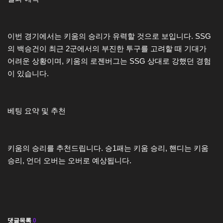
이번 경기에서는 키움의 승리가 유력할 것으로 보입니다. SSG
의 백승건이 최근 2군에서의 부진한 투구를 고려할 때 기대가
어려운 상황이며, 키움의 로젠버그는 SSG 상대로 강했던 경험
이 있습니다.
베팅 요약 및 추천
키움의 승리를 추천드립니다. 승1패는 키움 승리, 핸디는 키움
승리, 언더 오버는 오버로 예상됩니다.
댓글목록
0