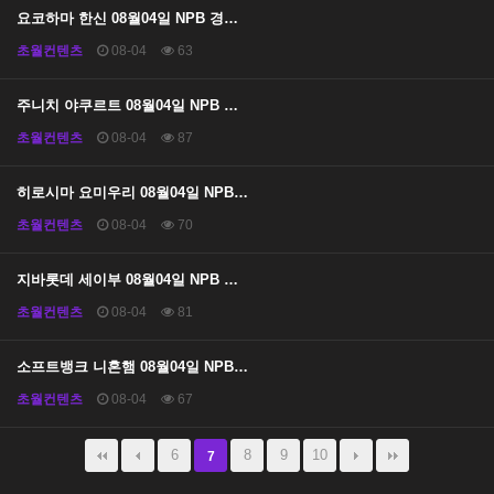
요코하마 한신 08월04일 NPB 경…
초월컨텐츠
08-04
63
주니치 야쿠르트 08월04일 NPB …
초월컨텐츠
08-04
87
히로시마 요미우리 08월04일 NPB…
초월컨텐츠
08-04
70
지바롯데 세이부 08월04일 NPB …
초월컨텐츠
08-04
81
소프트뱅크 니혼햄 08월04일 NPB…
초월컨텐츠
08-04
67
6
8
9
10
7