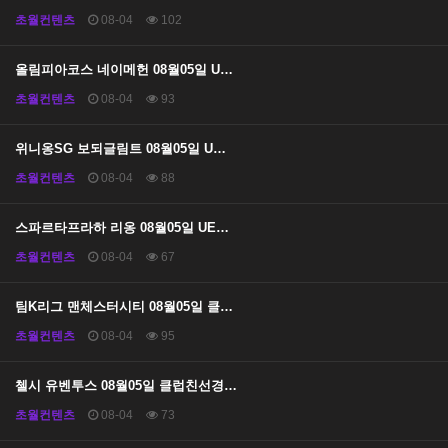
초월컨텐츠
08-04
102
올림피아코스 네이메헌 08월05일 U…
초월컨텐츠
08-04
93
위니옹SG 보되글림트 08월05일 U…
초월컨텐츠
08-04
88
스파르타프라하 리옹 08월05일 UE…
초월컨텐츠
08-04
67
팀K리그 맨체스터시티 08월05일 클…
초월컨텐츠
08-04
95
첼시 유벤투스 08월05일 클럽친선경…
초월컨텐츠
08-04
73