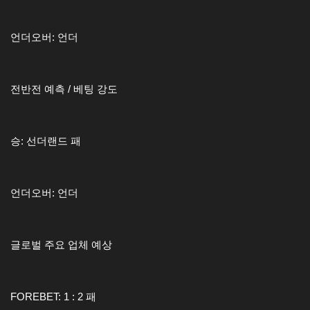
언더오버: 언더
전반전 예측 / 베팅 강도
승: 선더랜드 패
언더오버: 언더
글로벌 주요 업체 예상
FOREBET: 1 : 2 패