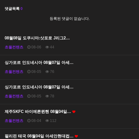
댓글목록
0
등록된 댓글이 없습니다.
08월08일 도쿠시마:삿포로 J리그2…
초월컨텐츠
08-06
44
싱가포르 인도네시아 08월07일 아세…
초월컨텐츠
08-05
76
싱가포르 인도네시아 08월07일 아세…
초월컨텐츠
08-05
78
제주SKFC 바이에른뮌헨 08월04일…
초월컨텐츠
08-04
112
필리핀 태국 08월04일 아세안현대컵…