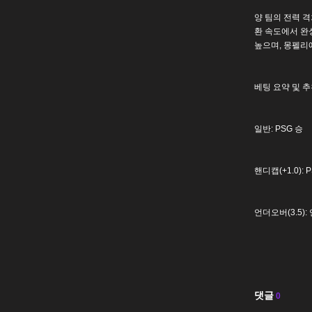
양 팀의 전력 
환 속도에서 완
높으며, 몽펠리
베팅 요약 및 
일반: PSG 승
핸디캡(+1.0): 
언더오버(3.5):
댓글
0