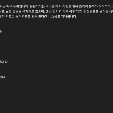
격차는 매우 뚜렷합니다. 몽펠리에는 수비진 대거 이탈로 인해 조직력 붕괴가 우려되며, 
성도 높은 흐름을 유지하고 있으며, 챔스 경기력 회복 이후 리그 내 집중도도 올라온 상
에의 저조한 공격력으로 인해 언더(3.5) 흐름도 기대됩니다.
추천
PSG 승
 언더