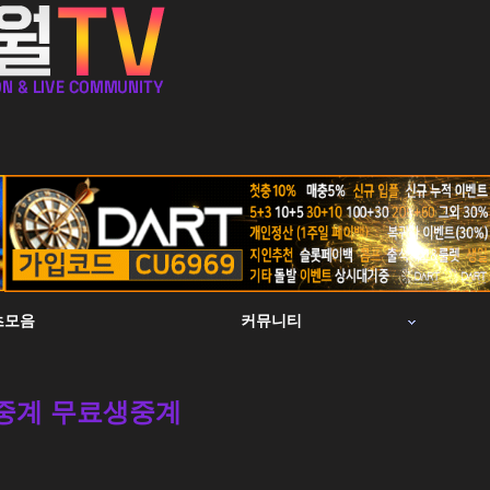
츠모음
커뮤니티
하위분류
츠중계 무료생중계