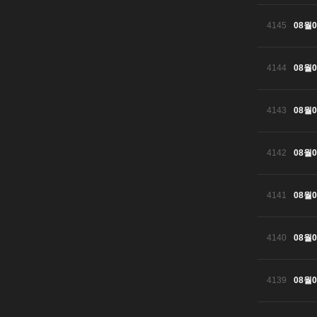
4145
08월
4144
08월
4143
08월
4142
08월
4141
08월
4140
08월
4139
08월