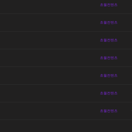
초월컨텐츠
초월컨텐츠
초월컨텐츠
초월컨텐츠
초월컨텐츠
초월컨텐츠
초월컨텐츠