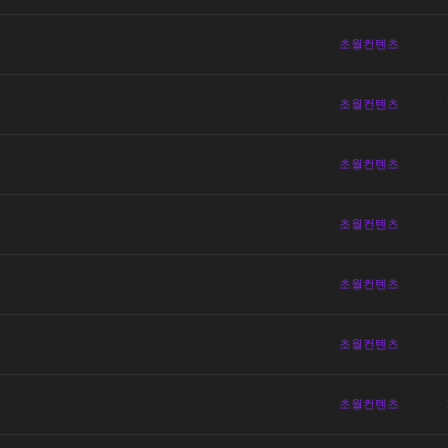
초월컨텐츠
초월컨텐츠
초월컨텐츠
초월컨텐츠
초월컨텐츠
초월컨텐츠
초월컨텐츠