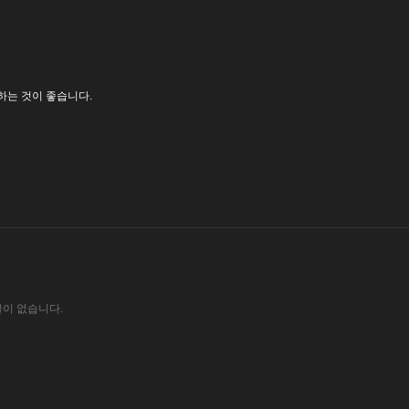
하는 것이 좋습니다.
이 없습니다.