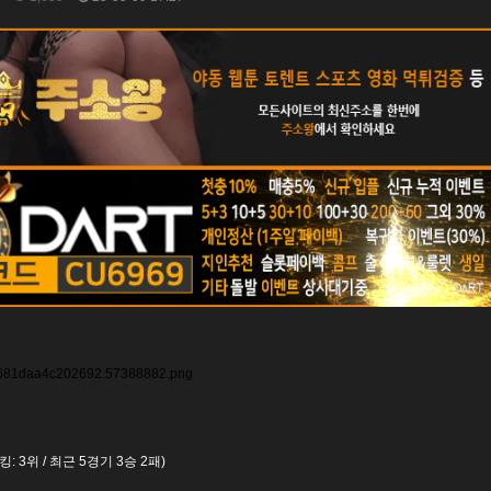
: 3위 / 최근 5경기 3승 2패)