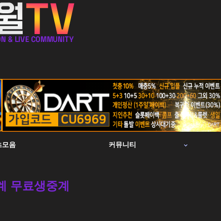
츠모음
커뮤니티
하위분류
중계 무료생중계