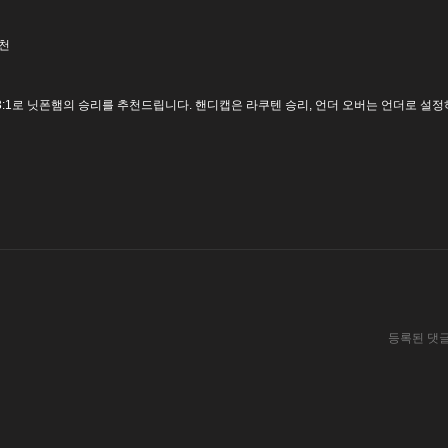
추천
3:1로 닛폰햄의 승리를 추천드립니다. 핸디캡은 라쿠텐 승리, 언더 오버는 언더로 설정
등록된 댓글