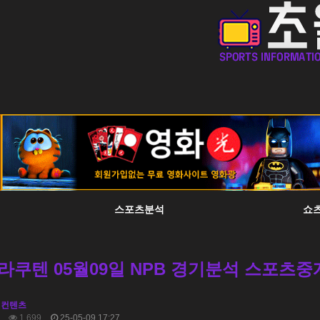
스포츠분석
쇼
하위분류
라쿠텐 05월09일 NPB 경기분석 스포츠
월컨텐츠
1,699
25-05-09 17:27