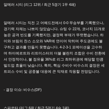
알메러 시티 (리그 12위 / 최근 5경기 1무 4패)
알메러 시티는 직전 고 어헤드전에서 0-0 무승부를 기록했으나,
경기력 자체는 나쁘지 않았습니다. 슈팅 수 22개, 코너킥 11개로
높은 공격 빈도를 기록했지만, 결정력 부재가 뚜렷했습니다. 하
이와 브림의 찬스 소모와 VAR에 연이어 막히며 주도권에도 불
구하고 결과를 만들지 못했습니다. 4-2-3-1 포메이션을 고수하
며 하이에르트와 리트미스터의 더블 볼란치 조합은 수비 전환에
서 안정적이나, 볼 점유율 36%로 리그 최하위권에 해당할 만큼
빌드업 효율이 낮습니다. 특히, 핵심 수비수 비수스의 결장은 세
트피스 수비 및 공중볼 대응에 큰 악재로 작용할 전망입니다.
- 결장 이슈: 비수스(DF)
스파르타 (리그 6위 / 최근 5경기 4승 1패)