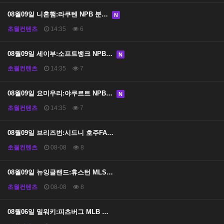
08월09일 니혼햄:라쿠텐 NPB 분…
N
초월컨텐츠
14:35
6
08월09일 세이부:소프트뱅크 NPB…
N
초월컨텐츠
14:35
7
08월09일 요미우리:야쿠르트 NPB…
N
초월컨텐츠
14:35
7
08월09일 브리즈번:시드니 호주FA…
초월컨텐츠
08-08
8
08월09일 뉴잉글랜드:휴스턴 MLS…
초월컨텐츠
08-08
8
08월06일 밀워키:피츠버그 MLB …