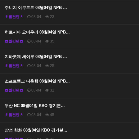
주니치 야쿠르트 08월04일 NPB …
초월컨텐츠
08-04
23
히로시마 요미우리 08월04일 NPB…
초월컨텐츠
08-04
35
지바롯데 세이부 08월04일 NPB …
초월컨텐츠
08-04
25
소프트뱅크 니혼햄 08월04일 NPB…
초월컨텐츠
08-04
32
두산 NC 08월04일 KBO 경기분…
초월컨텐츠
08-04
45
삼성 한화 08월04일 KBO 경기분…