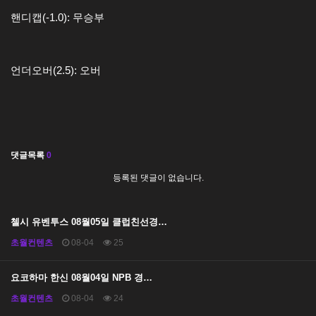
핸디캡(-1.0): 무승부
언더오버(2.5): 오버
댓글목록
0
등록된 댓글이 없습니다.
첼시 유벤투스 08월05일 클럽친선경…
초월컨텐츠
08-04
25
요코하마 한신 08월04일 NPB 경…
초월컨텐츠
08-04
24