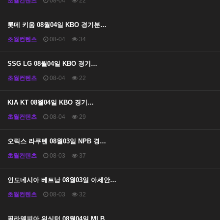
초월컨텐츠
08-04
22
롯데 키움 08월04일 KBO 경기분…
초월컨텐츠
08-04
34
SSG LG 08월04일 KBO 경기…
초월컨텐츠
08-04
22
KIA KT 08월04일 KBO 경기…
초월컨텐츠
08-04
29
오릭스 라쿠텐 08월03일 NPB 경…
초월컨텐츠
08-03
37
인도네시아 베트남 08월03일 아세안…
초월컨텐츠
08-03
32
필라델피아 워싱턴 08월04일 MLB…