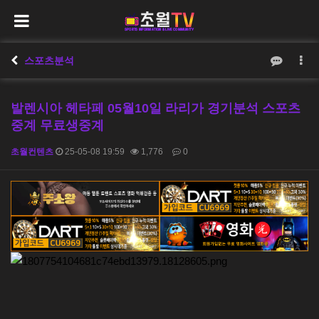
스포츠분석
발렌시아 헤타페 05월10일 라리가 경기분석 스포츠
중계 무료생중계
초월컨텐츠
25-05-08 19:59
1,776
0
본문