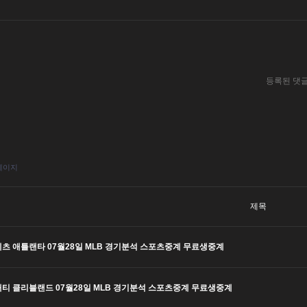
등록된 댓글
페이지
제목
츠 애틀랜타 07월28일 MLB 경기분석 스포츠중계 무료생중계
티 클리블랜드 07월28일 MLB 경기분석 스포츠중계 무료생중계