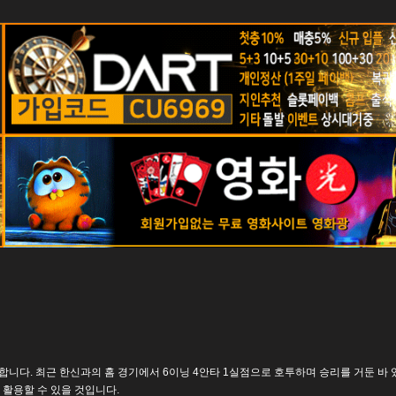
 도전합니다. 최근 한신과의 홈 경기에서 6이닝 4안타 1실점으로 호투하며 승리를 거둔 바
활용할 수 있을 것입니다.