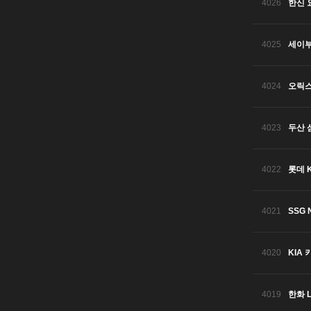
4026
한신 
4025
세이부
4024
오릭스
4023
두산 
4022
롯데 
4021
SSG
4020
KIA
4019
한화 