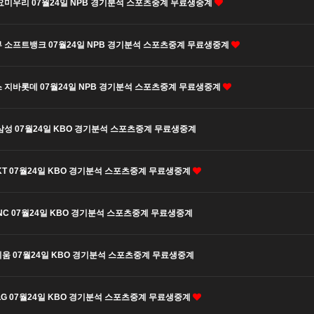
요미우리 07월24일 NPB 경기분석 스포츠중계 무료생중계
 소프트뱅크 07월24일 NPB 경기분석 스포츠중계 무료생중계
 지바롯데 07월24일 NPB 경기분석 스포츠중계 무료생중계
삼성 07월24일 KBO 경기분석 스포츠중계 무료생중계
KT 07월24일 KBO 경기분석 스포츠중계 무료생중계
 NC 07월24일 KBO 경기분석 스포츠중계 무료생중계
 키움 07월24일 KBO 경기분석 스포츠중계 무료생중계
LG 07월24일 KBO 경기분석 스포츠중계 무료생중계