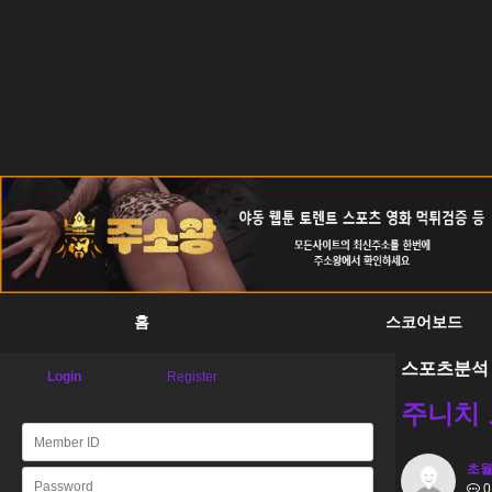
홈
스코어보드
스포츠분석
Login
Register
주니치 
초
0