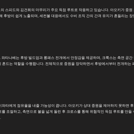
코의 스피드와 김건희의 마무리가 주요 득점 루트로 작용하고 있습니다. 아오키가 중원
약해 후방이 쉽게 노출되며, 세컨볼 대응에서도 수비 조직 간의 간격 유지가 흔들리는 
다. 와타나베는 후방 빌드업과 롱패스 전개에서 안정감을 제공하며, 크룩스는 측면 공간
이 흔드는 역할을 수행합니다. 전체적으로 중원을 장악하면서 후방에서부터 전개하는
 이와타에게 점유율을 내줄 가능성이 큽니다. 아오키가 상대 중원을 제어하지 못하면 후
를 조절하고, 측면으로 볼을 넓게 돌린 후 크로스를 통해 위협적인 득점 루트를 만들 
.