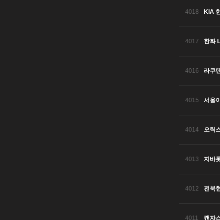
4018
KIA
4017
한화 
4016
라쿠텐
4015
서울이
4014
오릭스
4013
지바롯
4012
전북현
4011
캔자스