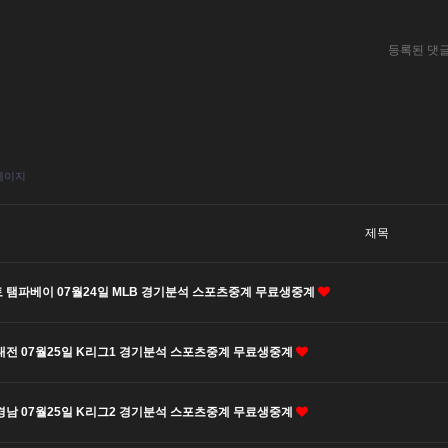
등록된 댓글
페이지
제목
 탬파베이 07월24일 MLB 경기분석 스포츠중계 무료생중계
대전 07월25일 K리그1 경기분석 스포츠중계 무료생중계
경남 07월25일 K리그2 경기분석 스포츠중계 무료생중계