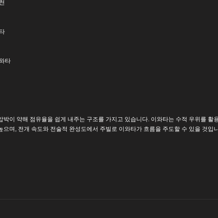
추천
와타
이와타
압박이 약해 점유율을 쉽게 내주는 구조를 가지고 있습니다. 이와타는 수적 우위를 활
높으며, 전개 속도와 전술적 완성도에서 주빌로 이와타가 흐름을 주도할 수 있을 것입니