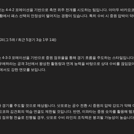
는 4-4-2 포메이션을 기반으로 측면 위주 전개를 시도하는 팀입니다. 아마두 바카요
상황에서 패스 선택의 안정성이 떨어지는 경향이 있습니다. 특히 수비 시 중원 압박이 
리그 5위 / 최근 5경기 3승 1무 1패)
 4-3-3 포메이션을 기반으로 중원 점유율을 통해 경기 흐름을 주도하는 스타일입니
우에하라는 공격 3선에서 왕성한 활동량과 연계 능력을 바탕으로 상대 수비를 끊임없
움에서도 강한 면모를 보입니다.
 경기를 주도할 것으로 예상됩니다. 삿포로는 공수 전환 시 중원의 압박 강도가 약해
요코와 김건희의 역습 연결도 제한될 것입니다. 반면, 이와타는 중원 숫자를 활용해 템포
 점유형 전술로 진행될 경우, 삿포로 수비 라인의 조직력은 붕괴될 가능성이 높습니다