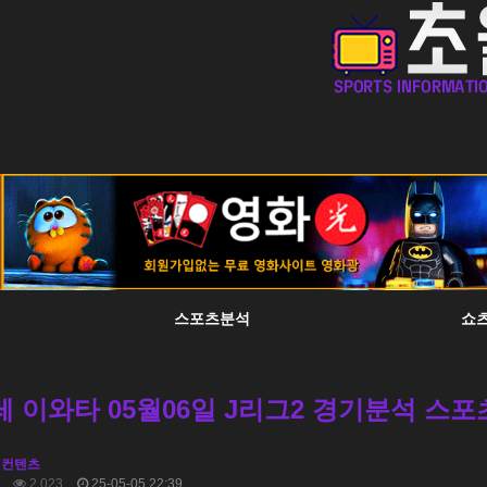
스포츠분석
쇼
하위분류
 이와타 05월06일 J리그2 경기분석 스
월컨텐츠
2,023
25-05-05 22:39