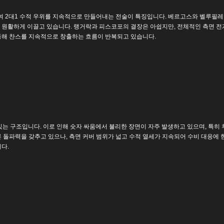
하여 2대1 수적 우위를 지속적으로 만들어내는 전술이 특징입니다. 베르고스와 벨루필
 원활하게 이끌고 있습니다. 랭거락과 피스코포의 결장은 아쉽지만, 전체적인 측면 전
통해 찬스를 지속적으로 창출하는 흐름이 반복되고 있습니다.
있는 구조입니다. 이로 인해 숫자 싸움에서 불리한 장면이 자주 발생하고 있으며, 특히
 돌파력을 갖추고 있으나, 측면 커버 범위가 넓고 수적 열세가 지속되어 수비 대응에
다.