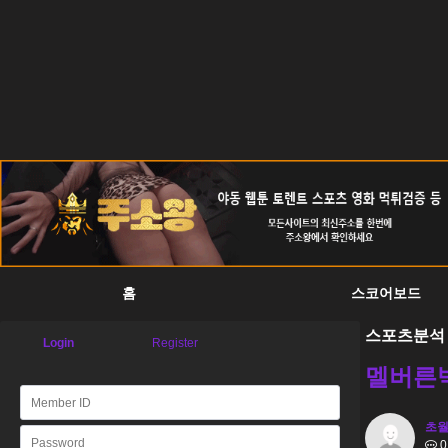
홈
스코어보드
스포츠분석
Login
Register
멜버른빅
초
0