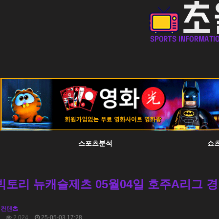
스포츠분석
쇼
하위분류
토리 뉴캐슬제츠 05월04일 호주A리그 
월컨텐츠
2,024
25-05-03 17:28