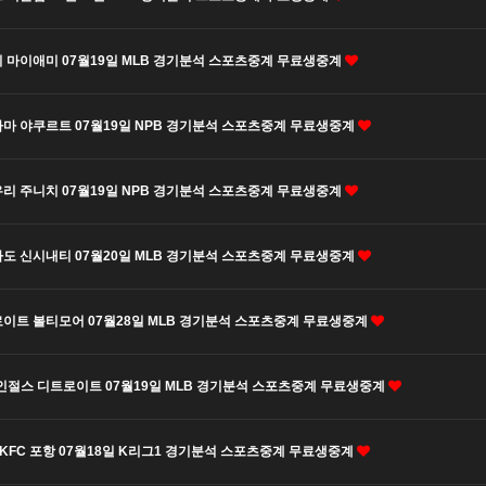
 마이애미 07월19일 MLB 경기분석 스포츠중계 무료생중계
마 야쿠르트 07월19일 NPB 경기분석 스포츠중계 무료생중계
리 주니치 07월19일 NPB 경기분석 스포츠중계 무료생중계
도 신시내티 07월20일 MLB 경기분석 스포츠중계 무료생중계
이트 볼티모어 07월28일 MLB 경기분석 스포츠중계 무료생중계
인절스 디트로이트 07월19일 MLB 경기분석 스포츠중계 무료생중계
KFC 포항 07월18일 K리그1 경기분석 스포츠중계 무료생중계