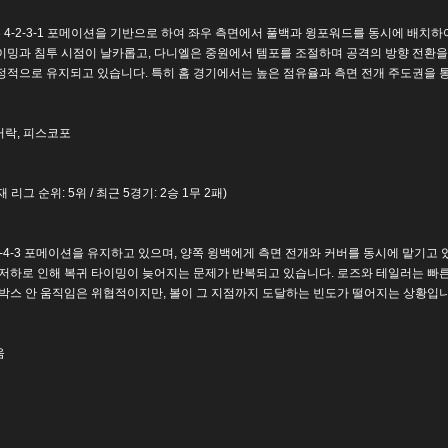
4-2-3-1 포메이션을 기반으로 하여 좌우 측면에서 풀백과 윙포워드를 동시에 배치
이밍과 침투 시점이 날카롭고, 다니엘은 중원에서 템포를 조절하며 공격의 방향 전환을
정적으로 유지되고 있습니다. 특히 홈 경기에서는 높은 점유율과 측면 전개 주도권을 
랭거락, 피스코포
리그 순위: 5위 / 최근 5경기: 2승 1무 2패)
-4-3 포메이션을 유지하고 있으며, 양쪽 윙백에게 측면 전개와 커버를 동시에 맡기고 
 저하로 인해 복귀 타이밍이 늦어지는 문제가 반복되고 있습니다. 로즈와 테일러는 빠른
 박스 안 움직임은 위협적이지만, 볼이 그 지점까지 도달하는 빈도가 떨어지는 상황입니
음