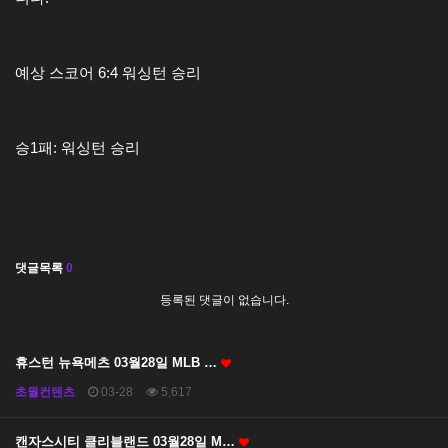
예상 스코어 6:4 워싱턴 승리
승1패: 워싱턴 승리
댓글목록
0
등록된 댓글이 없습니다.
휴스턴 뉴욕메츠 03월28일 MLB …
초월컨텐츠
03-28
5,617
캔자스시티 클리블랜드 03월28일 M…