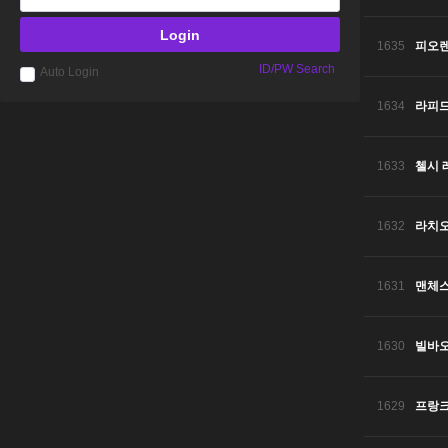
1635
피오렌
ID/PW Search
Auto Login
1634
라피드
1633
첼시 
1632
라치오
1631
맨체스
1630
빌바오
1629
프랑크