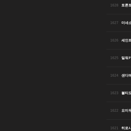
1628
토론토
1627
미네소
1626
세인트
1625
밀워키
1624
샌디에
1623
볼티모
1622
요미우
1621
히로시