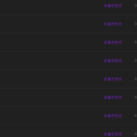
초월컨텐츠
3
초월컨텐츠
3
초월컨텐츠
4
초월컨텐츠
3
초월컨텐츠
4
초월컨텐츠
4
초월컨텐츠
4
초월컨텐츠
4